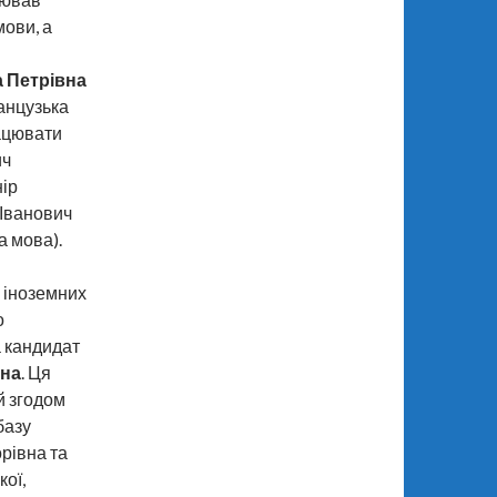
мови, а
 Петрівна
анцузька
ацювати
ич
нір
 Іванович
а мова).
 іноземних
о
а кандидат
вна
. Ця
й згодом
базу
рівна та
кої,