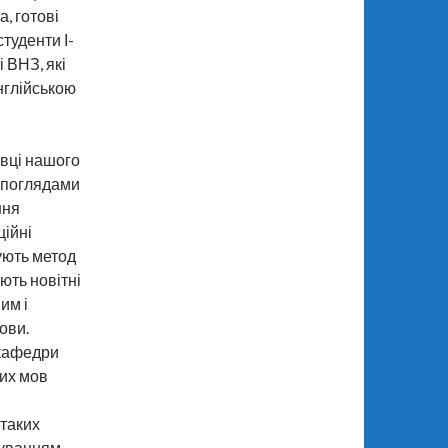
, готові
студенти І-
і ВНЗ, які
англійською
івці нашого
а поглядами
ння
ійні
ують метод
ють новітні
им і
ови.
 кафедри
их мов
 таких
муванням,