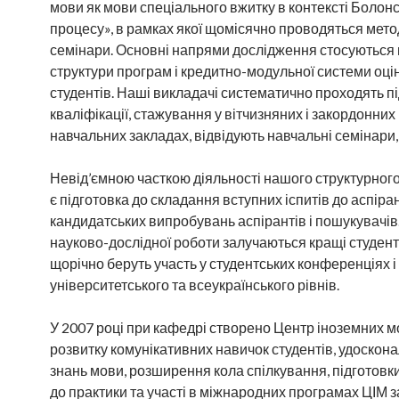
мови як мови спеціального вжитку в контексті Болон
процесу», в рамках якої щомісячно проводяться мето
семінари. Основні напрями дослідження стосуються
структури програм і кредитно-модульної системи оц
студентів. Наші викладачі систематично проходять 
кваліфікації, стажування у вітчизняних і закордонни
навчальних закладах, відвідують навчальні семінари, 
Невід’ємною часткою діяльності нашого структурного
є підготовка до складання вступних іспитів до аспіра
кандидатських випробувань аспірантів і пошукувачів
науково-дослідної роботи залучаються кращі студенти
щорічно беруть участь у студентських конференціях і
університетського та всеукраїнського рівнів.
У 2007 році при кафедрі створено Центр іноземних м
розвитку комунікативних навичок студентів, удоскон
знань мови, розширення кола спілкування, підготовки
до практики та участі в міжнародних програмах ЦІМ 