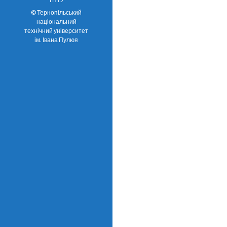
© Тернопільський
національний
технічний університет
ім. Івана Пулюя