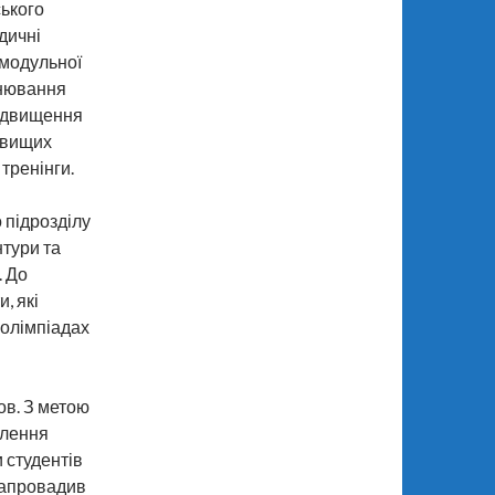
ського
дичні
 модульної
інювання
підвищення
х вищих
тренінги.
 підрозділу
нтури та
. До
, які
 олімпіадах
ов. З метою
алення
 студентів
запровадив