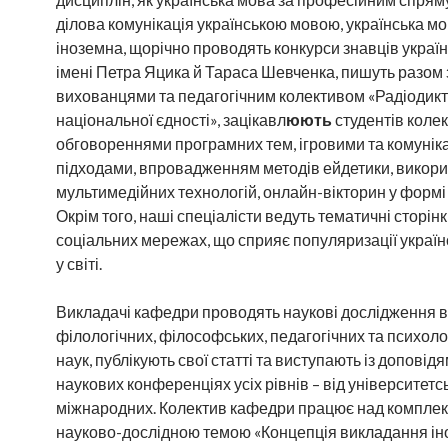
ділова комунікація українською мовою, українська мо
іноземна, щорічно проводять конкурси знавців украї
імені Петра Яцика й Тараса Шевченка, пишуть разом 
вихованцями та педагогічним колективом «Радіодик
національної єдності», зацікавл
юють
студентів коле
обговореннями програмних тем, ігровими та комуні
підходами, впровадженням методів ейдетики, викор
мультимедійних технологій, онлайн-вікторин у формі 
Окрім того, наші спеціалісти ведуть тематичні сторінк
соціальних мережах, що сприяє популяризації україн
у світі.
Викладачі кафедри проводять наукові дослідження в 
філологічних, філософських, педагогічних та психоло
наук, публікують свої статті та виступають із доповід
наукових конференціях усіх рівнів – від університетс
міжнародних. Колектив кафедри працює над компле
науково-дослідною темою «Концепція викладання ін