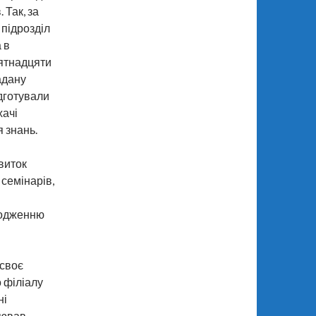
 Так, за
 підрозділ
 в
’ятнадцяти
адану
ідготували
хачі
я знань.
виток
 семінарів,
годженню
 своє
 філіалу
ні
лював