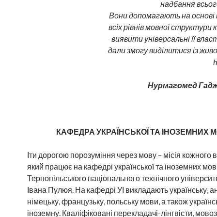
надбання всьог
Вони допомагають на основі 
всіх рівнів мовної структури 
виявити універсальні її власт
дали змогу виділитися із живо
h
Нурмагомед Гад
КАФЕДРА УКРАЇНСЬКОЇ ТА ІНОЗЕМНИХ 
Іти дорогою порозуміння через мову – місія кожного 
який працює на кафедрі української та іноземних мов
Тернопільського національного технічного університе
Івана Пулюя. На кафедрі УІ викладають українську, ан
німецьку, французьку, польську мови, а також українс
іноземну. Кваліфіковані перекладачі-лінгвісти, мовоз