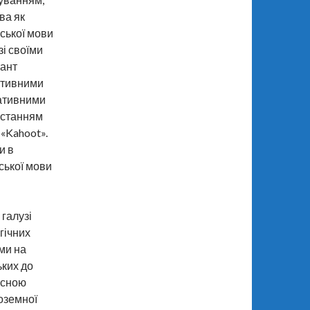
ва як
нської мови
зі своїми
тант
ктивними
кативними
истанням
«Kahoot».
и в
ської мови
галузі
гічних
ями на
ьких до
ксною
оземної