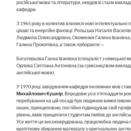
російської мови та літератури, невдовзі стали викла
кафедри.
З 1965 року в колектив влилися нові інтелектуально п
цікаві та енергійні фахівці: Рольська Наталія Василі
Людмила Олександрівна, Окоменюк Галина Іванівна
Галина Прокопівна, а також лаборанти —
Богатирьова Ганна Іванівна (спеціаліст з німецької м
Орлова Світлана Антонівна (за сумісництвом виклад
англійської мови).
У 1970 році завідувачем кафедри іноземних мов ста
Михайлович Кушнір
. Впродовж усіх п’ятнадцяти рок
перебування на цій посаді був людиною вимогливою 
інших, принциповою, постійно підвищував свій проф
рівень, вмів прищепити студентам любов до англійськ
Усе життя ця високоерудована, працелюбна людина
кропіткому збиранню матеріалу з оригінальних англ