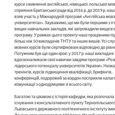
курси з вивчення англійської, німецької, польської мов.
сприяння Британської ради від 2016 р. до 2019 р. наш
взяв участь у Міжнародній програмі «Англійська мова
університетах». Зауважимо, що ми були першими з п
вищих навчальних закладів, які запровадили вищезг
програму. У рамках цього проекту наші працівники п
більш ніж 50 викладачів ТНТУ та інших вишів. Усі слу
мовних курсів були сертифіковані відповідно до рівн
Потужним був ще один крок: у 2017 р. наші викладачі
вдосконалювали свої навички завдяки програмі «Роз
лідерського потенціалу університетів України». Низка
тренінгів, курсів підвищення кваліфікації, брифінгів,
конференцій, подорожей за кордон посприяли нала
комунікації з однодумцями зі всього світу.
Багатою та цікавою є історія кафедри, яка розпочала
існування з консультативного пункту Тернопільського
Львівського державного політехнічного інституту іме
Ленінського комсомолу в 1960 році. На той час її очо