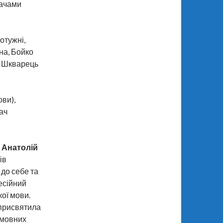
дачами
отужні,
вна, Бойко
, Шкварець
ови),
ач
в
Анатолій
ів
до себе та
есійний
ої мови.
 присвятила
омовних