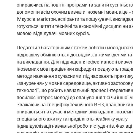
опираючись на новітні програми та запити суспільства
допомогти всім охочим вивчати іноземні мови, а це – 
ІV курсів, магістри, аспіранти та пошукувачі, викладач
готуються читати технічні та економічні дисципліни 
мовою, відвідувачі мовних курсів.
Педагоги з багаторічним стажем роботи і молоді фах
підрозділу обмінюються досвідом, свіжими ідеями т
на викладання. Для підвищення ефективності вивче
іноземних мов працівники кафедри поєднують традиц
методи навчання з сучасними, під час занять практик
«занурення» у мовне середовище, активно застосову
технології, що робить навчальний процес інтерактивн
посилює інтерес молоді до опанування тієї чи іншої м
Зважаючи на специфіку технічного ВНЗ, працівники
опираються на сучасні методики викладання іноземн
спеціального вжитку та приділяють неабияку увагу
індивідуалізації навчальної роботи студентів. Фахівці
дисциплін, як українська мова за професійним спря