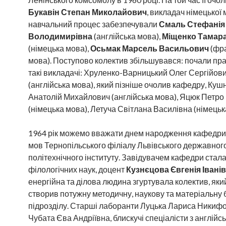
Букавін Степан Миколайович
, викладач німецької 
навчальний процес забезпечували
Смаль Стефанія
Володимирівна
(англійська мова),
Міщенко Тамара
(німецька мова),
Осьмак Марсель Васильович
(фр
мова). Поступово колектив збільшувався: почали пр
такі викладачі: Хруленко-Варницький Олег Сергійов
(англійська мова), який пізніше очолив кафедру, Куш
Анатолій Михайлович (англійська мова), Яцюк Петро
(німецька мова), Летуча Світлана Василівна (німецьк
1964 рік можемо вважати днем народження кафедри
мов Тернопільського філіалу Львівського державног
політехнічного інституту. Завідувачем кафедри стал
філологічних наук, доцент
Кузнєцова Євгенія Івані
енергійна та ділова людина згуртувала колектив, яки
створив потужну методичну, наукову та матеріальну 
підрозділу. Старші лаборанти Луцька Лариса Никифо
Чубата Єва Андріївна, блискучі спеціалісти з англійсь