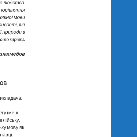
о людства.
порівняння
кожної мови
ивості, які
ї природи в
omo sapiens.
жиахмедов
МОВ
викладача,
ту імені
глійську,
ьку мову як
навці,