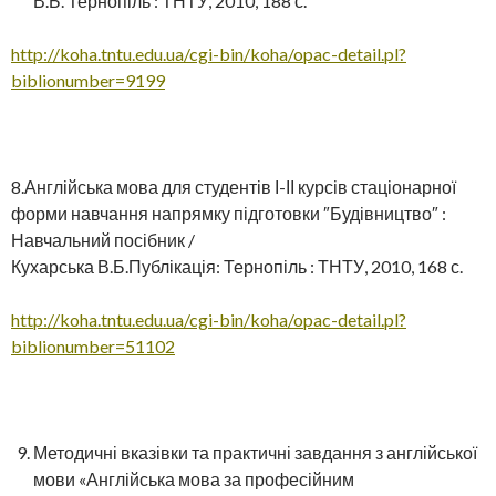
В.Б. Тернопіль : ТНТУ, 2010, 188 с.
http://koha.tntu.edu.ua/cgi-bin/koha/opac-detail.pl?
biblionumber=9199
8.Англійська мова для студентів І-ІІ курсів стаціонарної
форми навчання напрямку підготовки ″Будівництво″ :
Навчальний посібник /
Кухарська В.Б.Публікація: Тернопіль : ТНТУ, 2010, 168 с.
http://koha.tntu.edu.ua/cgi-bin/koha/opac-detail.pl?
biblionumber=51102
Методичні вказівки та практичні завдання з англійської
мови «Англійська мова за професійним