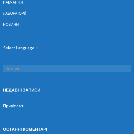
НАВЧАННЯ
ЛАБОРАТОРІЇ
НОВИНИ
Select Language
▼
П
о
ш
у
к
НЕДАВНІ ЗАПИСИ
:
Привіт світ!
ОСТАННІ КОМЕНТАРІ