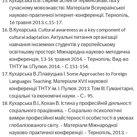
Кухарська В.Б. Окремі аспекти термінознавства у
сучасному мовознавстві. Матеріали Всеукраїнської
науково-практичної інтернет-конференції. Тернопіль,
16 травня 2013. с.15-17.
В.Кухарська. Cultural awareness as a key component of
cultural adaptation. Актуальні питання організації
навчання іноземних студентів у європейському
освітньому просторі: Міжнародна науково-методична
конференція, 13-16 травня 2014. – Тернопіль: Вид-во
ТНТУ ім. І.Пулюя, 2014. – С.151-154.
Кухарська В.,Плавуцька І. Some Approaches to Foreign
Languages Teaching. Матеріали XVIІ наукової
конференції ТНТУ ім. І. Пулюя. 2013. Том ІІІ. Гуманітарні,
соціальні та економічні науки. – С.- 95.
Кухарська В.І., Кохан В. Істина у професійній діяльності
соціального працівника. – Соціально-психологічні
виміри професійної майстерності особистості в умовах
глобалізованого світу. – Матеріали Міжнародної
науково-практичної конференції. – Тернопіль, 2013. –