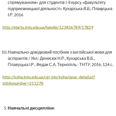
спрямуванням» для студентів I-ІІ курсу «факультету
підприємницької діяльності»
Кухарська В.Б.; Плавуцька
І.Р.
2016
http://elartu.tntu.edu.ua/handle/123456789/17829
Навчально-довідковий посібник з англійської мови для
аспірантів / Укл.: Денисюк Н.Р., Кухарська В.Б.,
Плавуцька І.Р., Федак С.А. Тернопіль : ТНТУ, 2016, 124 с.
http://koha.tntu.edu.ua/cgi-bin/koha/opac-detail.pl?
biblionumber=211278
Навчальні дисципліни: