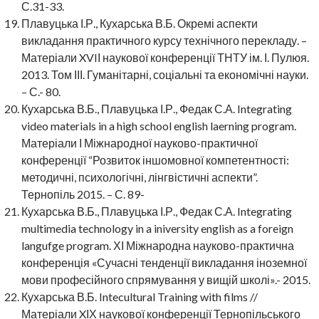
С.31-33.
Плавуцька І.Р., Кухарська В.Б. Окремі аспекти
викладання практичного курсу технічного перекладу. –
Матеріали XVIІ наукової конференції ТНТУ ім. І. Пулюя.
2013. Том ІІІ. Гуманітарні, соціальні та економічні науки.
– С.- 80.
Кухарська В.Б., Плавуцька І.Р., Федак С.А. Integrating
video materials in a high school english laerning program.
Матеріали І Міжнародної науково-практичної
конференції “Розвиток іншомовної компетентності:
методичні, психологічні, лінгвістичні аспекти”.
Тернопіль 2015. – С. 89-
Кухарська В.Б., Плавуцька І.Р., Федак С.А. Integrating
multimedia technology in a iniversity english as a foreign
langufge program. ХІ Міжнародна науково-практична
конференція «Сучасні тенденції викладання іноземної
мови професійного спрямування у вищій школі».- 2015.
Кухарська В.Б. Intecultural Training with films //
Матеріали XІХ наукової конференції Тернопільського