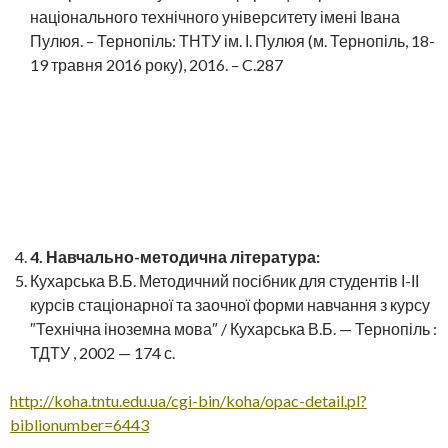
національного технічного університету імені Івана
Пулюя. – Тернопіль: ТНТУ ім. І. Пулюя (м. Тернопіль, 18-
19 травня 2016 року), 2016. – C.287
4
. Навчально-методична література:
Кухарська В.Б. Методичний посібник для студентів І-ІІ
курсів стаціонарної та заочної форми навчання з курсу
″Технічна іноземна мова″ / Кухарська В.Б. — Тернопіль :
ТДТУ , 2002 — 174 с.
http://koha.tntu.edu.ua/cgi-bin/koha/opac-detail.pl?
biblionumber=6443