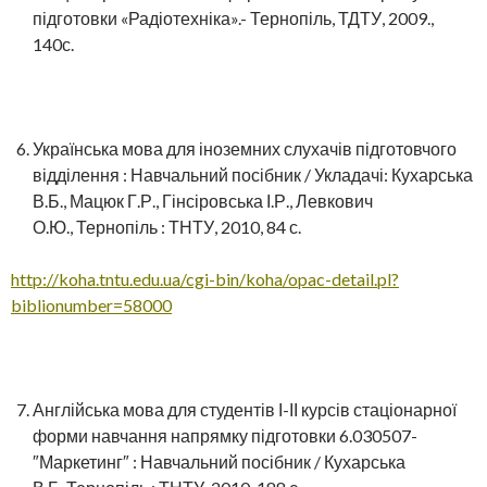
підготовки «Радіотехніка».- Тернопіль, ТДТУ, 2009.,
140с.
Українська мова для іноземних слухачів підготовчого
відділення : Навчальний посібник / Укладачі: Кухарська
В.Б., Мацюк Г.Р., Гінсіровська І.Р., Левкович
О.Ю., Тернопіль : ТНТУ, 2010, 84 с.
http://koha.tntu.edu.ua/cgi-bin/koha/opac-detail.pl?
biblionumber=58000
Англійська мова для студентів І-ІІ курсів стаціонарної
форми навчання напрямку підготовки 6.030507-
″Маркетинг″ : Навчальний посібник / Кухарська