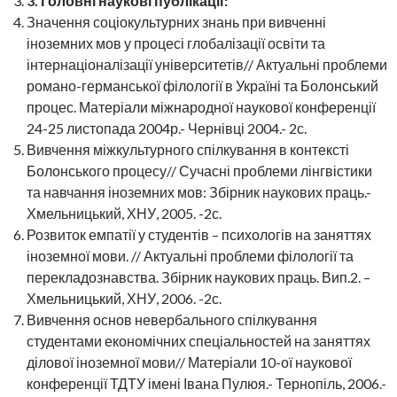
3
. Головні наукові публікації:
Значення соціокультурних знань при вивченні
іноземних мов у процесі глобалізації освіти та
інтернаціоналізації університетів// Актуальні проблеми
романо-германської філології в Україні та Болонський
процес. Матеріали міжнародної наукової конференції
24-25 листопада 2004р.- Чернівці 2004.- 2с.
Вивчення міжкультурного спілкування в контексті
Болонського процесу// Сучасні проблеми лінгвістики
та навчання іноземних мов: Збірник наукових праць.-
Хмельницький, ХНУ, 2005. -2с.
Розвиток емпатії у студентів – психологів на заняттях
іноземної мови. // Актуальні проблеми філології та
перекладознавства. Збірник наукових праць. Вип.2. –
Хмельницький, ХНУ, 2006. -2с.
Вивчення основ невербального спілкування
студентами економічних спеціальностей на заняттях
ділової іноземної мови// Матеріали 10-ої наукової
конференції ТДТУ імені Івана Пулюя.- Тернопіль, 2006.-