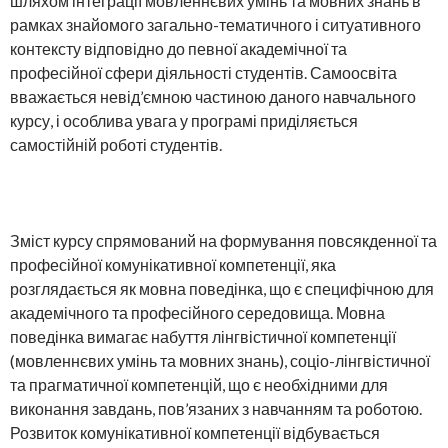
шляхом інтеграції мовленнєвих умінь та мовних знань в
рамках знайомого загально-тематичного і ситуативного
контексту відповідно до певної академічної та
професійної сфери діяльності студентів. Самоосвіта
вважається невід’ємною частиною даного навчального
курсу, і особлива увага у програмі приділяється
самостійній роботі студентів.
Зміст курсу спрямований на формування повсякденної та
професійної комунікативної компетенції, яка
розглядається як мовна поведінка, що є специфічною для
академічного та професійного середовища. Мовна
поведінка вимагає набуття лінгвістичної компетенції
(мовленнєвих умінь та мовних знань), соціо-лінгвістичної
та прагматичної компетенцій, що є необхідними для
виконання завдань, пов’язаних з навчанням та роботою.
Розвиток комунікативної компетенції відбувається