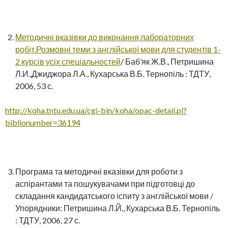
Методичні вказівки до виконання лабораторних
робіт.Розмовні теми з англійської мови для студентів 1-
2 курсів усіх спеціальностей
/ Баб’як Ж.В., Петришина
Л.И.,Джиджора Л.А., Кухарська В.Б. Тернопіль : ТДТУ,
2006, 53 с.
http://koha.tntu.edu.ua/cgi-bin/koha/opac-detail.pl?
biblionumber=36194
Програма та методичні вказівки для роботи з
аспірантами та пошукувачами при підготовці до
складання кандидатського іспиту з англійської мови /
Упорядники: Петришина Л.Й., Кухарська В.Б. Тернопіль
: ТДТУ, 2006, 27 с.