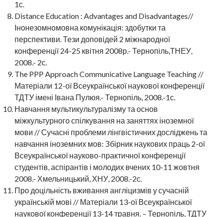
1с.
Distance Education : Advantages and Disadvantages//
Інонезомномовна комунікація: здобутки та
перспективи. Тези доповідей 2 міжнародної
конференції 24-25 квітня 2008р.- Тернопіль,ТНЕУ,
2008.- 2с.
The PPP Approach Communicative Language Teaching //
Матеріали 12-ої Всеукраїнської наукової конференції
ТДТУ імені Івана Пулюя.- Тернопіль, 2008.-1с.
Навчання мультикультуралізму та основ
міжкультурного спілкування на заняттях іноземної
мови // Сучасні проблеми лінгвістичних досліджень та
навчання іноземних мов: Збірник наукових праць 2-ої
Всеукраїнської науково-практичної конференції
студентів, аспірантів і молодих вчених 10-11 жовтня
2008.- Хмельницький, ХНУ, 2008.-2с.
Про доцільність вживання англіцизмів у сучасній
українській мові // Матеріали 13-ої Всеукраїнської
наукової конференції 13-14 травня. – Тернопіль, ТДТУ