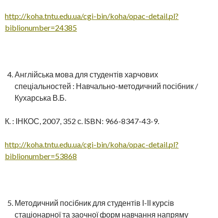
http://koha.tntu.edu.ua/cgi-bin/koha/opac-detail.pl?
biblionumber=24385
Англійська мова для студентів харчових
спеціальностей : Навчально-методичний посібник /
Кухарська В.Б.
К. : ІНКОС, 2007, 352 с. ІSBN: 966-8347-43-9.
http://koha.tntu.edu.ua/cgi-bin/koha/opac-detail.pl?
biblionumber=53868
Методичний посібник для студентів І-ІІ курсів
стаціонарної та заочної форм навчання напряму