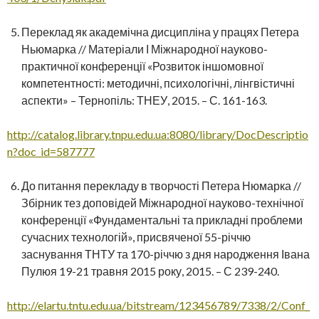
Переклад як академічна дисципліна у працях Петера
Ньюмарка // Матеріали І Міжнародної науково-
практичної конференції «Розвиток іншомовної
компетентності: методичні, психологічні, лінгвістичні
аспекти» – Тернопіль: ТНЕУ, 2015. – С. 161-163.
http://catalog.library.tnpu.edu.ua:8080/library/DocDescriptio
n?doc_id=587777
До питання перекладу в творчості Петера Нюмарка //
Збірник тез доповідей Міжнародної науково-технічної
конференції «Фундаментальні та прикладні проблеми
сучасних технологій», присвяченої 55-річчю
заснування ТНТУ та 170-річчю з дня народження Івана
Пулюя 19-21 травня 2015 року, 2015. – С 239-240.
http://elartu.tntu.edu.ua/bitstream/123456789/7338/2/Conf_