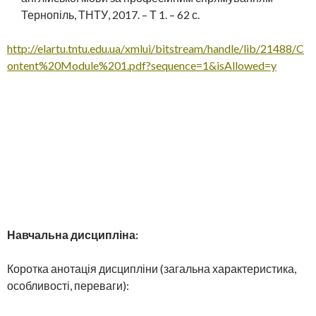
Тернопіль, ТНТУ, 2017. – Т 1. – 62 с.
http://elartu.tntu.edu.ua/xmlui/bitstream/handle/lib/21488/C
ontent%20Module%201.pdf?sequence=1&isAllowed=y
Навчальна дисципліна:
Коротка анотація дисципліни (загальна характеристика,
особливості, переваги):