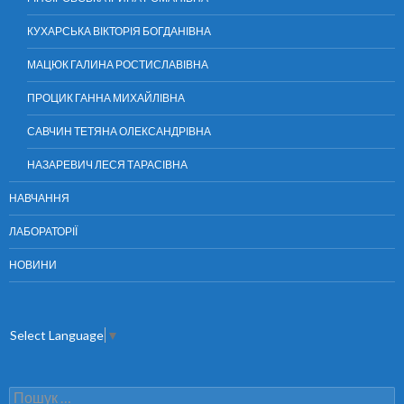
КУХАРСЬКА ВІКТОРІЯ БОГДАНІВНА
МАЦЮК ГАЛИНА РОСТИСЛАВІВНА
ПРОЦИК ГАННА МИХАЙЛІВНА
САВЧИН ТЕТЯНА ОЛЕКСАНДРІВНА
НАЗАРЕВИЧ ЛЕСЯ ТАРАСІВНА
НАВЧАННЯ
ЛАБОРАТОРІЇ
НОВИНИ
Select Language
▼
П