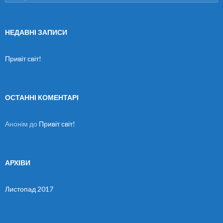
о
ш
у
к
НЕДАВНІ ЗАПИСИ
:
Привіт світ!
ОСТАННІ КОМЕНТАРІ
Анонім
до
Привіт світ!
АРХІВИ
Листопад 2017