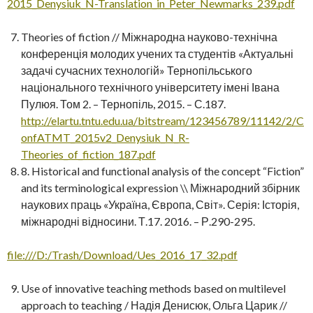
2015_Denysiuk_N-Translation_in_Peter_Newmarks_239.pdf
Theories of fiction // Міжнародна науково-технічна
конференція молодих учених та студентів «Актуальні
задачі сучасних технологій» Тернопільського
національного технічного університету імені Івана
Пулюя. Том 2. – Тернопіль, 2015. – С.187.
http://elartu.tntu.edu.ua/bitstream/123456789/11142/2/C
onfATMT_2015v2_Denysiuk_N_R-
Theories_of_fiction_187.pdf
8. Historical and functional analysis of the concept “Fiction”
and its terminological expression \\ Міжнародний збірник
наукових праць «Україна, Європа, Світ». Серія: Історія,
міжнародні відносини. Т.17. 2016. – Р.290-295.
file:///D:/Trash/Download/Ues_2016_17_32.pdf
Use of innovative teaching methods based on multilevel
approach to teaching / Надія Денисюк, Ольга Царик //