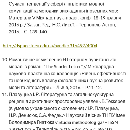
Сучасні тенденції у сфері лінгвістики, мовної
комунікації та методики викладання іноземних мов:
Матеріали V Міжнар. наук.-практ. конф., 18-19 травня
2016 р. / За заг. Ред.. Н.С. Лисої. – Тернопіль, Астон,
2016. – С. 139-140.
http://dspace.tneu.edu.ua/handle/316497/4004
Романтичне осмислення Н.Готорном пуританської
моралі в романі “The Scarlet Letter” // Міжнародна
науково-практична конференція «Рівень ефективності
та необхідність впливу філологічних наук на розвиток
мови та літератури». – Львів, 2016. – P.11-12.
Плавуцька І. Р. Літературна та загальнокультурна
рецепція архетипних просторових уявлень В.Теккерея
(в умовах українського сьогодення) / І.Р. Плавуцька,
Н.Р. Денисюк, С.А. Федак.// Науковий вісник ТНПУ імені
Володимира Гнатюка// Studia methodologiga/ – ISSN
‎2304-1222. – Тернопіль, 2016. – No. 42. – c. 98-102