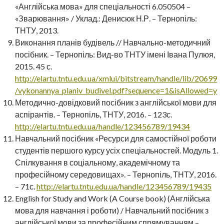
«Англійська мова» для спеціальності 6.050504 –
«Зварювання» / Уклад.: Денисюк Н.Р. – Тернопіль:
ТНТУ, 2013.
Виконання планів будівель // Навчально-методичний
посібник. – Тернопіль: Вид-во ТНТУ імені Івана Пулюя,
2015. 45 с.
http://elartu.tntu.edu.ua/xmlui/bitstream/handle/lib/20699
/vykonannya_planiv_budivel.pdf?sequence=1&isAllowed=y
Методично-довідковий посібник з англійської мови для
аспірантів. – Тернопіль, ТНТУ, 2016. – 123с.
http://elartu.tntu.edu.ua/handle/123456789/19434
Навчальний посібник «Ресурси для самостійної роботи
студентів першого курсу усіх спеціальностей. Модуль 1.
Спілкування в соціальному, академічному та
професійному середовищах». – Тернопіль, ТНТУ, 2016.
– 71с.
http://elartu.tntu.edu.ua/handle/123456789/19435
English for Study and Work (A Course book) (Англійська
мова для навчання і роботи) / Навчальний посібник з
англійської мови за професійним спрямуванням –