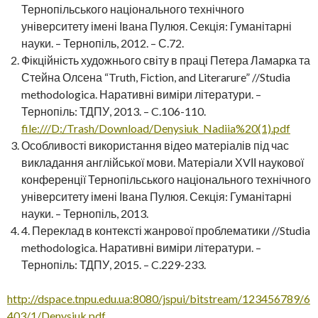
Тернопільського національного технічного
університету імені Івана Пулюя. Секція: Гуманітарні
науки. – Тернопіль, 2012. – С.72.
Фікційність художнього світу в праці Петера Ламарка та
Стейна Олсена “Truth, Fiction, and Literarure” //Studia
methodologica. Наративні виміри літератури. –
Тернопіль: ТДПУ, 2013. – C.106-110.
file:///D:/Trash/Download/Denysiuk_Nadiia%20(1).pdf
Особливості використання відео матеріалів під час
викладання англійської мови. Матеріали ХVІІ наукової
конференції Тернопільського національного технічного
університету імені Івана Пулюя. Секція: Гуманітарні
науки. – Тернопіль, 2013.
4. Переклад в контексті жанрової проблематики //Studia
methodologica. Наративні виміри літератури. –
Тернопіль: ТДПУ, 2015. – C.229-233.
http://dspace.tnpu.edu.ua:8080/jspui/bitstream/123456789/6
403/1/Denysiuk.pdf