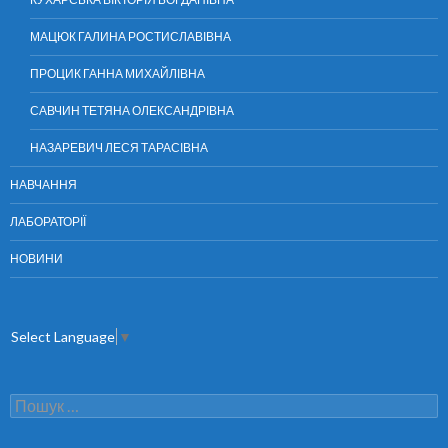
МАЦЮК ГАЛИНА РОСТИСЛАВІВНА
ПРОЦИК ГАННА МИХАЙЛІВНА
САВЧИН ТЕТЯНА ОЛЕКСАНДРІВНА
НАЗАРЕВИЧ ЛЕСЯ ТАРАСІВНА
НАВЧАННЯ
ЛАБОРАТОРІЇ
НОВИНИ
Select Language
▼
П
о
ш