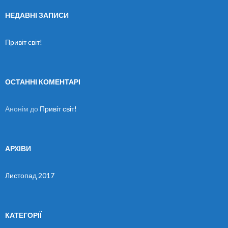
у
к
НЕДАВНІ ЗАПИСИ
:
Привіт світ!
ОСТАННІ КОМЕНТАРІ
Анонім
до
Привіт світ!
АРХІВИ
Листопад 2017
КАТЕГОРІЇ